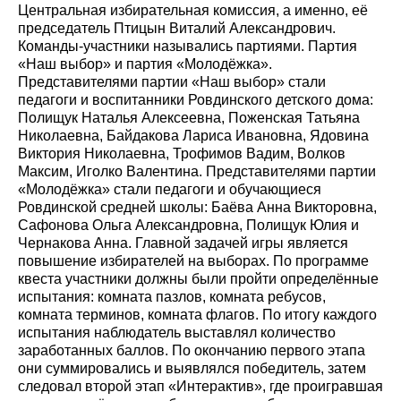
Центральная избирательная комиссия, а именно, её
председатель Птицын Виталий Александрович.
Команды-участники назывались партиями. Партия
«Наш выбор» и партия «Молодёжка».
Представителями партии «Наш выбор» стали
педагоги и воспитанники Ровдинского детского дома:
Полищук Наталья Алексеевна, Поженская Татьяна
Николаевна, Байдакова Лариса Ивановна, Ядовина
Виктория Николаевна, Трофимов Вадим, Волков
Максим, Иголко Валентина. Представителями партии
«Молодёжка» стали педагоги и обучающиеся
Ровдинской средней школы: Баёва Анна Викторовна,
Сафонова Ольга Александровна, Полищук Юлия и
Чернакова Анна. Главной задачей игры является
повышение избирателей на выборах. По программе
квеста участники должны были пройти определённые
испытания: комната пазлов, комната ребусов,
комната терминов, комната флагов. По итогу каждого
испытания наблюдатель выставлял количество
заработанных баллов. По окончанию первого этапа
они суммировались и выявлялся победитель, затем
следовал второй этап «Интерактив», где проигравшая