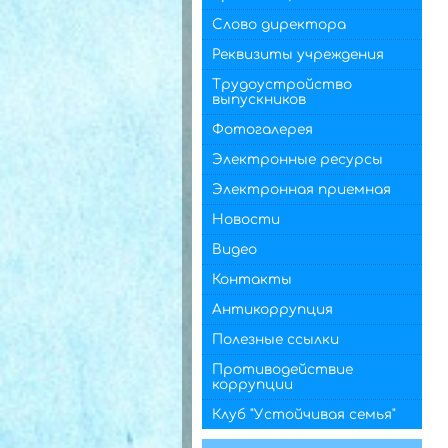
Слово директора
Реквизиты учреждения
Трудоустройство
выпускников
Фотогалерея
Электронные ресурсы
Электронная приемная
Новости
Видео
Контакты
Антикоррупция
Полезные ссылки
Противодействие
коррупции
Клуб "Устойчивая семья"