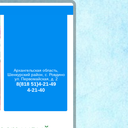
Архангельская область,
Шенкурский район, с. Ровдино
ул. Первомайская, д. 2
8(818 51)4-21-49
4-21-40