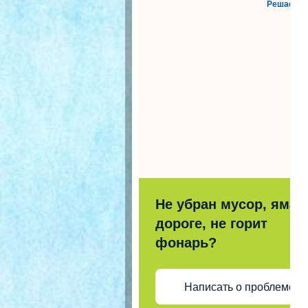
Решаем в
Не убран мусор, яма 
дороге, не горит
фонарь?
Написать о проблеме